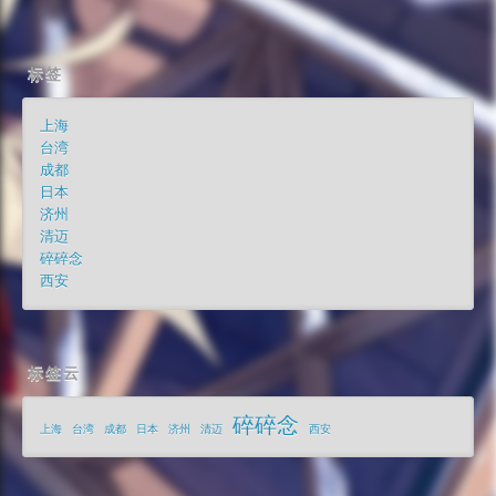
标签
上海
台湾
成都
日本
济州
清迈
碎碎念
西安
标签云
碎碎念
上海
台湾
成都
日本
济州
清迈
西安